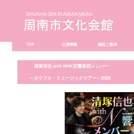
SHUNAN-SHI-BUNKAKAIKAN
TOP
公演情報
施設ご案内
清塚信也 with NHK交響楽団メンバー
～カラフル・ミュージックツアー～2025