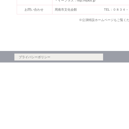
＊イープラス：http://eplus.jp
お問い合わせ
周南市文化会館 TEL：０８３４－２
※公演特設ホームページもご覧く
プライバシーポリシー
copyright©20XX SHUNAN-SHI-BUNKAKAIKAN all rights reserved