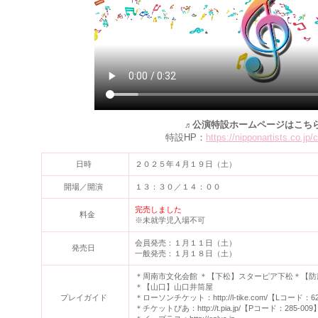
公演特設ホームページはこち
♬
特設HP：
https://nipponartists.co.jp/c
日時
２０２５年４月１９日（土）
開場／開演
１３：３０／１４：００
完売しました
料金
※未就学児入場不可
会員発売：１月１１日（土）
発売日
一般発売：１月１８日（土）
＊周南市文化会館 ＊【下松】スターピア下松＊【防
＊【山口】山口井筒屋
プレイガイド
＊ローソンチケット：http://l-tike.com/【Lコード：6
＊チケットぴあ：http://t.pia.jp/【Pコード：285-009