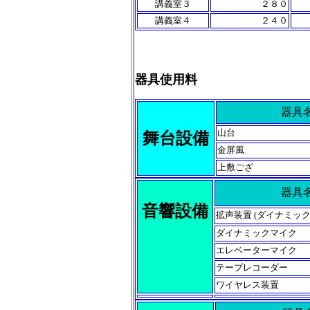
講義室３
２８０
講義室４
２４０
器具使用料
器具
山台
舞台設備
金屏風
上敷ござ
器具
音響設備
拡声装置 (ダイナミッ
ダイナミックマイク
エレベーターマイク
テープレコーダー
ワイヤレス装置