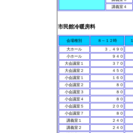
講義室４
市民館冷暖房料
会場種別
８～１２時
大ホール
３，４９０
小ホール
９４０
大会議室１
３７０
大会議室２
４５０
小会議室１
１６０
小会議室２
８０
小会議室３
８０
小会議室４
８０
小会議室５
２００
小会議室７
８０
講義室１
２４０
講義室２
２４０