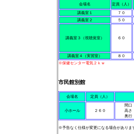
会場名
定員（人）
講義室１
７０
講義室２
５０
講義室３（視聴覚室）
６０
講義室４（実習室）
８０
※保健センター電気２ｋｗ
市民館別館
会場名
定員（人）
間口
小ホール
２６０
高さ
奥行
※予告なく仕様が変更になる場合がありま