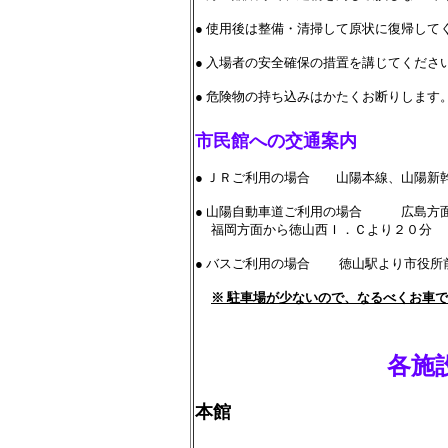
● 使用後は整備・清掃して原状に復帰して
● 入場者の安全確保の措置を講じてくださ
● 危険物の持ち込みはかたくお断りします
市民館への交通案内
● ＪＲご利用の場合 山陽本線、山陽新
● 山陽自動車道ご利用の場合 広島方
福岡方面から徳山西Ｉ．Ｃより２０分
● バスご利用の場合 徳山駅より市役所
※ 駐車場が少ないので、なるべくお車
各施設の
本館