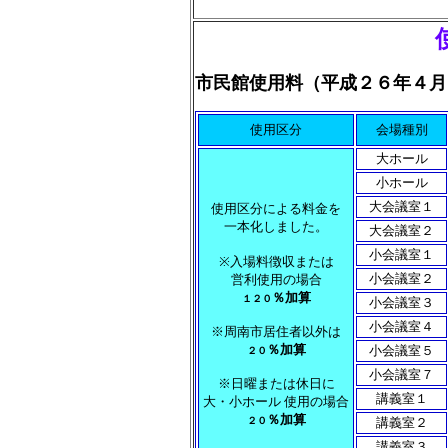
使用
市民館使用料（平成２６年４月
使用区分
会場種別
大ホール
小ホール
大会議室１
使用区分による料金を
一本化しました。
大会議室２
小会議室１
※入場料徴収または
小会議室２
営利使用の場合
％加算
１２０
小会議室３
小会議室４
※周南市居住者以外は
％加算
小会議室５
２０
小会議室７
※日曜または休日に
講義室１
大・小ホール 使用の場合
％加算
２０
講義室２
講義室３