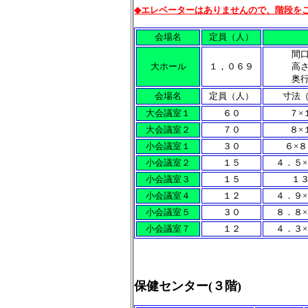
◆エレベーターはありませんので、階段を
会場名
定員（人）
間
大ホール
１，０６９
高
奥
会場名
定員（人）
寸法
大会議室１
６０
７×
大会議室２
７０
８×
小会議室１
３０
６×
小会議室２
１５
４．５
小会議室３
１５
１
小会議室４
１２
４．９
小会議室５
３０
８．８
小会議室７
１２
４．３
保健センター(３階)