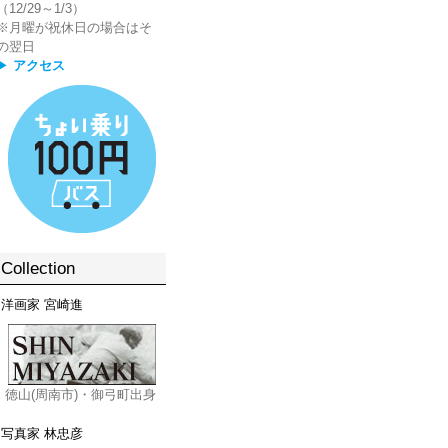
（12/29～1/3）
※月曜が祝休日の場合はそ
の翌日
▶
アクセス
Collection
洋画家 宮崎進
徳山(周南市)・御弓町出身
写真家 林忠彦