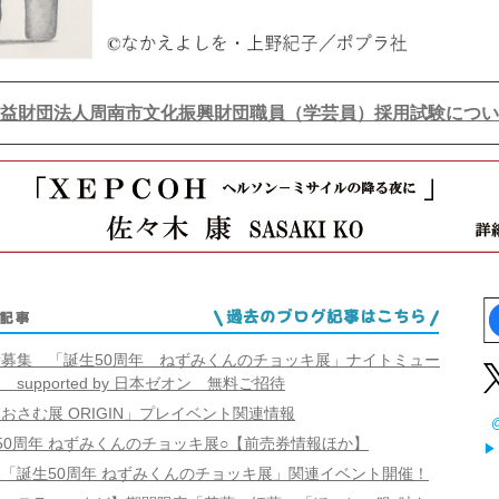
益財団法人周南市文化振興財団職員（学芸員）採用試験につい
募集 「誕生50周年 ねずみくんのチョッキ展」ナイトミュー
 supported by 日本ゼオン 無料ご招待
おさむ展 ORIGIN」プレイベント関連情報
50周年 ねずみくんのチョッキ展○【前売券情報ほか】
「誕生50周年 ねずみくんのチョッキ展」関連イベント開催！