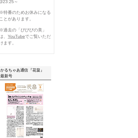
➂23:25～
※特番のためお休みになる
ことがあります。
※過去の「びびびの美」
は、
YouTube
でご覧いただ
けます。
かるちゃあ通信『花畠』
最新号