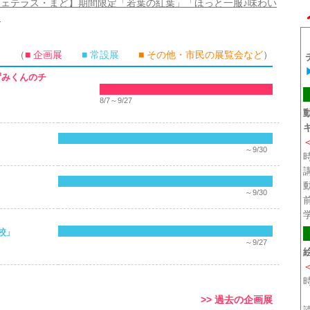
フェテラス・まど】期間限定「若葉の紅葉」「ほっと一服♪味わい
」
（
■ 企画展
■ 常設展
■ その他・市民の展覧会など
）
ずみくんのチ
8/7～9/27
～9/30
～9/30
校」
～9/27
>>
過去の企画展