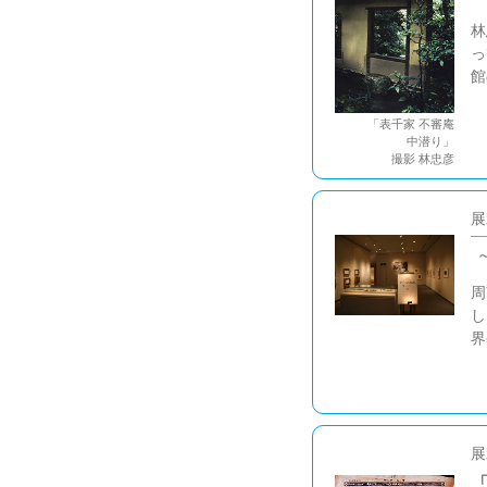
林
っ
館
「表千家 不審庵
中潜り」
撮影 林忠彦
展
周
し
界
展