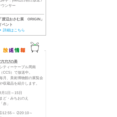
読み手：yab山口朝日放送ア
ナウンサー
「渡辺おさむ展 ORIGIN」
イベント
▶
詳細はこちら
びびびの美
シティーケーブル周南
（CCS）で放送中。
毎月、美術博物館の展覧会
や収蔵品を紹介します。
8月1日～15日
まど・みちおのえ
「赤」
➀12:55～ ➁20:10～