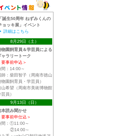
「誕生50周年 ねずみくんの
チョッキ展」イベント
▶
詳細はこちら
8月29日（土）
動物園飼育員＆学芸員による
ギャラリートーク
＜要事前申込＞
時間：14:00～
講師：柴田智子（周南市徳山
動物園飼育員・学芸員）
前山希望（周南市美術博物館
学芸員）
9月13日（日）
絵本読み聞かせ
＜要事前申仕込＞
時間：①11:00～
②14:00～