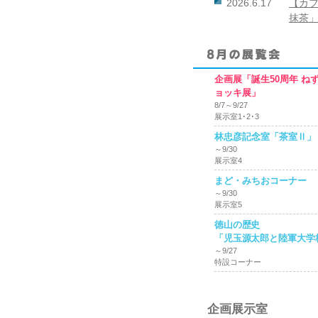
2026.6.17
【カ
抹茶
企画展「誕生50周年 ね
ョッキ展」
8/7～9/27
展示室1･2･3
林忠彦記念室「茶室Ⅱ」
～9/30
展示室4
まど・みちおコーナー
～9/30
展示室5
徳山の歴史
「児玉源太郎と陸軍大学
～9/27
特設コーナー
企画展示室